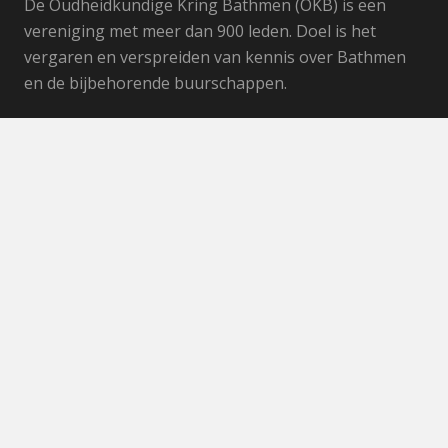
De Oudheidkundige Kring Bathmen (OKB) is een
vereniging met meer dan 900 leden. Doel is het
vergaren en verspreiden van kennis over Bathmen
en de bijbehorende buurschappen.
Menu
HOME
NIEUWS
VERENIGING
VERBOUWING
AGENDA
WERKGROEPEN
OKB BEELDBANK
MAGAZINE
PUBLICATIES