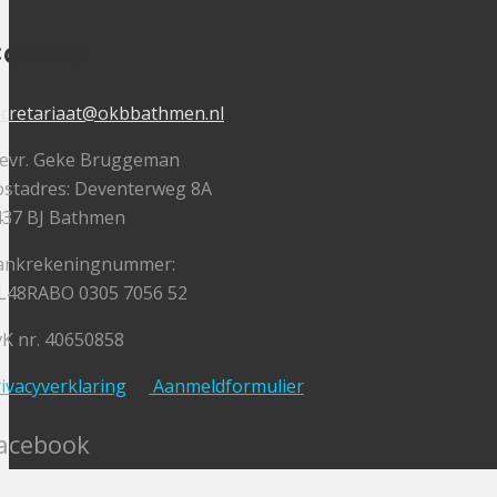
ontact
ecretariaat@okbbathmen.nl
evr. Geke Bruggeman
ostadres: Deventerweg 8A
437 BJ Bathmen
ankrekeningnummer:
L48RABO 0305 7056 52
K nr. 40650858
ivacyverklaring
Aanmeldformulier
acebook