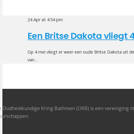
24 Apr at 4:54 pm
Een Britse Dakota vliegt
Op 4 mei vliegt er weer een oude Britse Dakota uit 
van…
 Oudheidkundige Kring Bathmen (OKB) is een vereniging me
uurschappen.