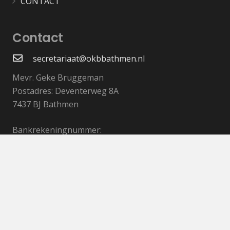
CONTACT
Contact
secretariaat@okbbathmen.nl
Mevr. Geke Bruggeman
Postadres: Deventerweg 8A
7437 BJ Bathmen
Bankrekeningnummer:
NL48RABO 0305 7056 52
KvK nr. 40650858
Privacyverklaring
Aanmeldformulier