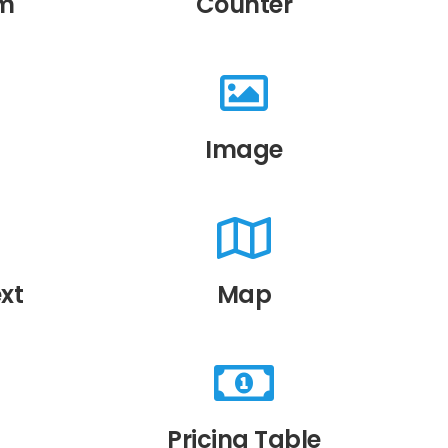
rm
Counter
Image
ext
Map
Pricing Table