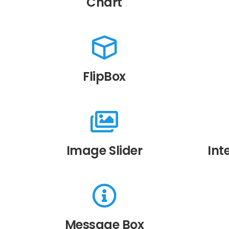
Chart
FlipBox
Image Slider
Int
Message Box