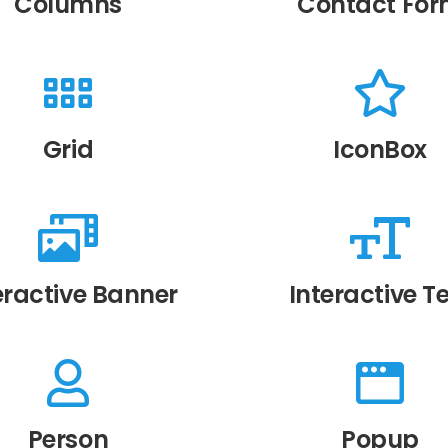
Columns
Contact Fo
Grid
IconBox
eractive Banner
Interactive T
Person
Popup