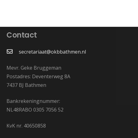
Contact
secretariaat@okbbathmen.nl
Mevr. Geke Bruggeman
Postadres: Deventerweg 8A
7437 BJ Bathmen
Bankrekeningnummer:
NL48RABO 0305 7056 52
KvK nr. 40650858