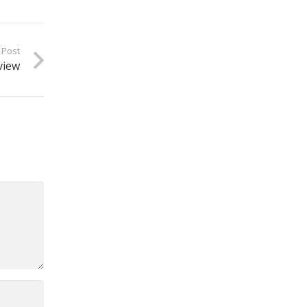
 Post
view