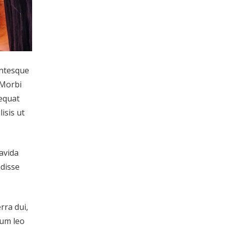
entesque
 Morbi
sequat
isis ut
ravida
ndisse
rra dui,
tum leo