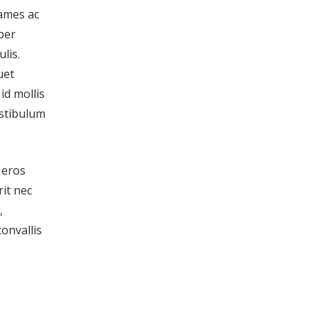
fames ac
per
lis.
uet
id mollis
estibulum
 eros
it nec
,
onvallis