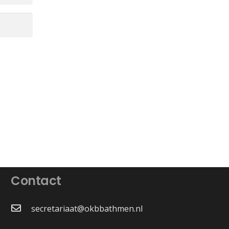
Contact
secretariaat@okbbathmen.nl