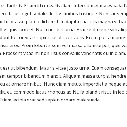
ces facilisis. Etiam id convallis diam. Interdum et malesuada 
ero lacus, eget sodales lectus finibus tristique. Nunc ac sem
ac habitasse platea dictumst. In dapibus iaculis magna vel iacu
lus quis laoreet. Nulla nec elit urna. Praesent dignissim aliq
idunt tortor vitae sapien iaculis convallis. Proin porta mauris 
cilisis eros. Proin lobortis sem vel massa ullamcorper, quis v
a. Praesent vitae mi non risus convallis venenatis eu in diam.
t est ut bibendum. Mauris vitae justo urna. Etiam consequat
quam tempor bibendum blandit. Aliquam massa turpis, hendrer
u at ornare finibus. Nunc diam metus, imperdiet a neque at
it, eu commodo lacus rhoncus ac. Nulla blandit risus in leo c
. Etiam lacinia erat sed sapien ornare malesuada.