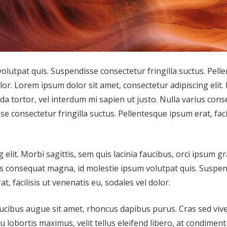
olutpat quis. Suspendisse consectetur fringilla suctus. Pell
olor. Lorem ipsum dolor sit amet, consectetur adipiscing elit.
vida tortor, vel interdum mi sapien ut justo. Nulla varius con
 consectetur fringilla suctus. Pellentesque ipsum erat, facil
elit. Morbi sagittis, sem quis lacinia faucibus, orci ipsum g
ius consequat magna, id molestie ipsum volutpat quis. Suspe
t, facilisis ut venenatis eu, sodales vel dolor.
faucibus augue sit amet, rhoncus dapibus purus. Cras sed vive
u lobortis maximus, velit tellus eleifend libero, at condimen