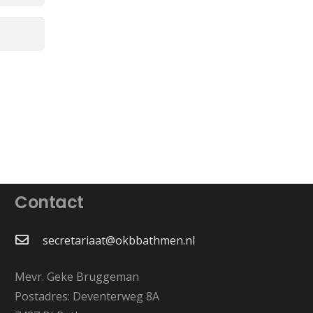
Contact
secretariaat@okbbathmen.nl
Mevr. Geke Bruggeman
Postadres: Deventerweg 8A